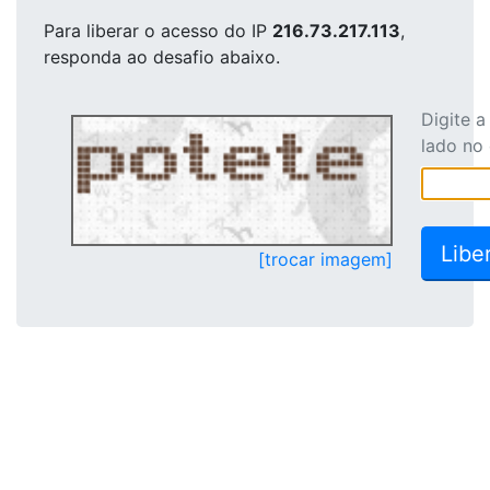
Para liberar o acesso
do IP
216.73.217.113
,
responda ao desafio abaixo.
Digite 
lado no
[trocar imagem]