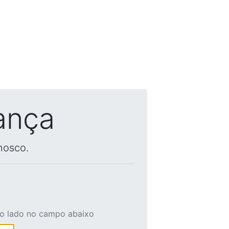
ança
nosco.
ao lado no campo abaixo