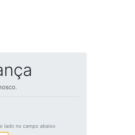
ança
nosco.
ao lado no campo abaixo